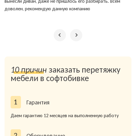
вынесли диван, даже не пришлось его разбирать. Всем
Рекомендую к сотрудничеству. Всем советую 👍
и рекомендую всем. Цена и качество отличные.
доволен, рекомендую данную компанию
10 причин
заказать перетяжку
мебели в софтобивке
1
Гарантия
Даем гарантию 12 месяцев на выполненную работу
2
Оборудование